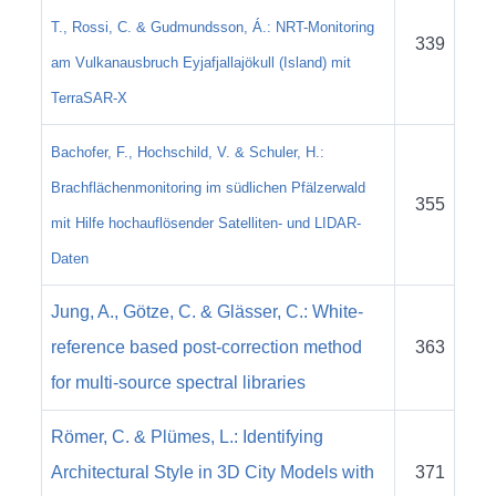
T., Rossi, C. & Gudmundsson, Á.: NRT-Monitoring
339
am Vulkanausbruch Eyjafjallajökull (Island) mit
TerraSAR-X
Bachofer, F., Hochschild, V. & Schuler, H.:
Brachflächenmonitoring im südlichen Pfälzerwald
355
mit Hilfe hochauflösender Satelliten- und LIDAR-
Daten
Jung, A., Götze, C. & Glässer, C.: White-
reference based post-correction method
363
for multi-source spectral libraries
Römer, C. & Plümes, L.: Identifying
Architectural Style in 3D City Models with
371