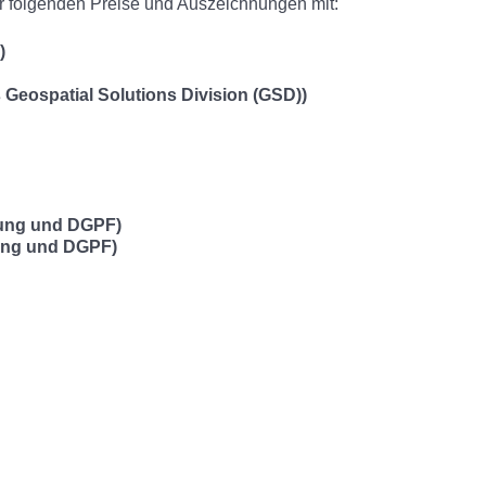
er folgenden Preise und Auszeichnungen mit:
)
eospatial Solutions Division (GSD))
tung und DGPF)
ung und DGPF)