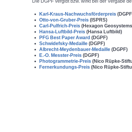
Die DGPF vergibt bzw. wirkt bei der Vergabe d
Karl-Kraus-Nachwuchsförderpreis
(DGPF
Otto-von-Gruber-Preis
(ISPRS)
Carl-Pulfrich-Preis
(Hexagon Geosystems G
Hansa-Luftbild-Preis
(Hansa Luftbild)
PFG Best Paper Award
(DGPF)
Schwidefsky-Medaille
(DGPF)
Albrecht-Meydenbauer-Medaille
(DGPF)
E.-O. Messter-Preis
(DGPF)
Photogrammetrie-Preis
(Nico Rüpke-Stif
Fernerkundungs-Preis
(Nico Rüpke-Stift