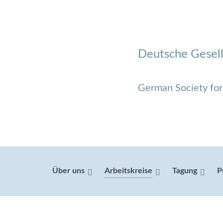
Deutsche Gesell
German Society fo
Über uns
Arbeitskreise
Tagung
P