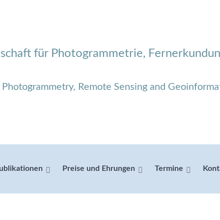
schaft für Photogrammetrie, Fernerkundun
r Photogrammetry, Remote Sensing and Geoinforma
ublikationen
Preise und Ehrungen
Termine
Kont