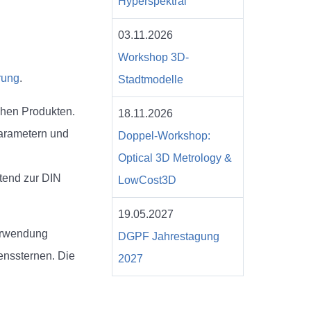
Hyperspektral
03.11.2026
Workshop 3D-
rung
.
Stadtmodelle
chen Produkten.
18.11.2026
parametern und
Doppel-Workshop:
Optical 3D Metrology &
itend zur DIN
LowCost3D
19.05.2027
erwendung
DGPF Jahrestagung
enssternen. Die
2027