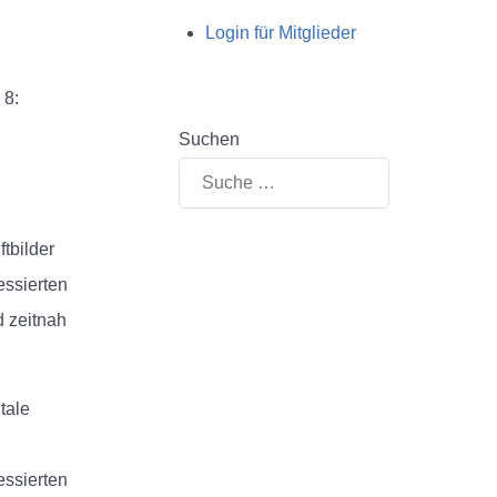
Login für Mitglieder
 8:
Suchen
tbilder
essierten
d zeitnah
tale
essierten