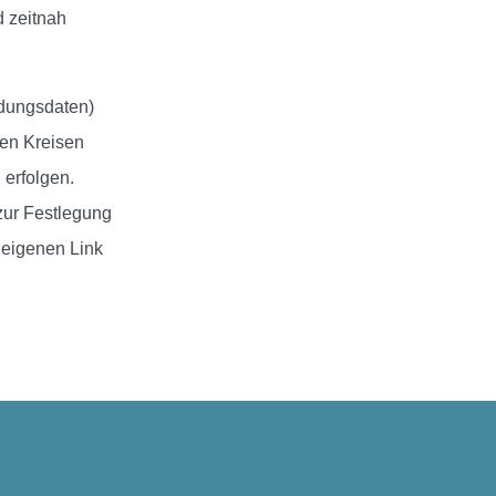
d zeitnah
undungsdaten)
ten Kreisen
 erfolgen.
 zur Festlegung
 eigenen Link