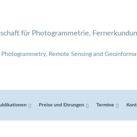
schaft für Photogrammetrie, Fernerkundun
r Photogrammetry, Remote Sensing and Geoinforma
ublikationen
Preise und Ehrungen
Termine
Kont