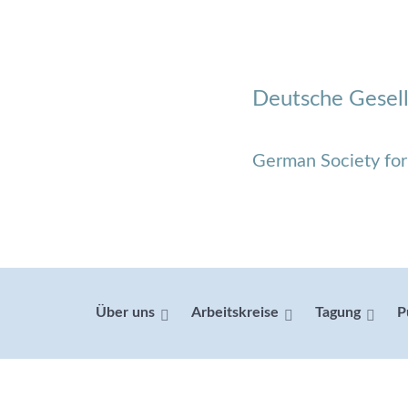
Deutsche Gesell
German Society fo
Über uns
Arbeitskreise
Tagung
P