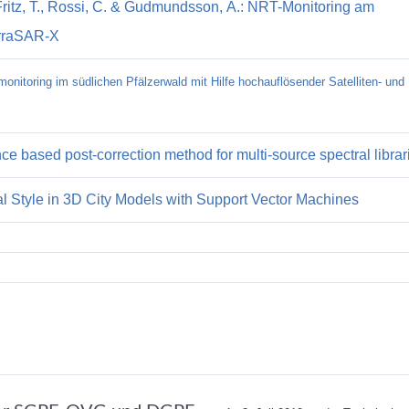
 Fritz, T., Rossi, C. & Gudmundsson, Á.: NRT-Monitoring am
TerraSAR-X
monitoring im südlichen Pfälzerwald mit Hilfe hochauflösender Satelliten- un
nce based post-correction method for multi-source spectral librar
ral Style in 3D City Models with Support Vector Machines