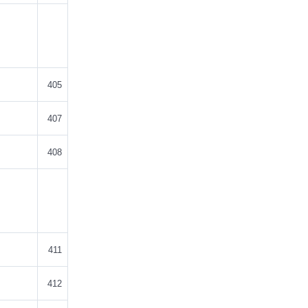
405
407
408
411
412