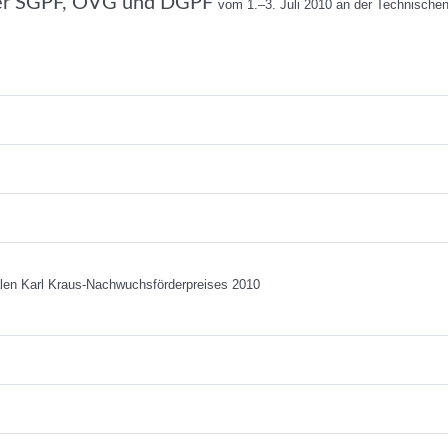
 der SGPF, OVG und DGPF
vom 1.
–3. Juli 2010 an der Technische
alen Karl Kraus-Nachwuchsförderpreises 2010