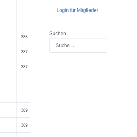
n
Login für Mitglieder
Suchen
385
387
387
389
389