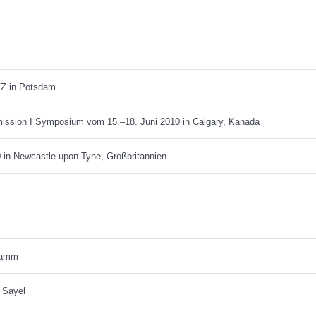
FZ in Potsdam
sion I Symposium vom 15.–18. Juni 2010 in Calgary, Kanada
n Newcastle upon Tyne, Großbritannien
hramm
 Sayel