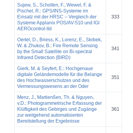
Sujew, S., Scholten, F., Wewel, F. &
Pischel, R.: GPS/INS-Systeme im
Einsatz mit der HRSC – Vergleich der
333
Systeme Applanix POS/AV-510 und IGI
AEROcontrol-IId
Oertel, D., Briess, K., Lorenz, E., Skrbek,
W. & Zhukov, B.: Fire Remote Sensing
341
by the Small Satellite on Bi-spectral
Infrared Detection (BIRD)
Gierk, M. & Seyfert, E.: Hochgenaue
digitale Geländemodelle für die Belange
351
des Hochwasserschutzes und des
Vermessungswesens an der Oder
Menz, J., Martienßen, Th. & Nguyen,
v.D.: Photogrammetrische Erfassung der
Klüftigkeit des Gebirges und Zugänge
361
zur weitgehend automatisierten
Bereitstellung der Ergebnisse