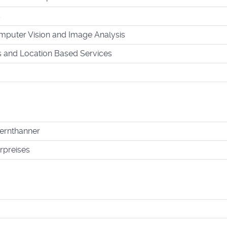
s
mputer Vision and Image Analysis
s and Location Based Services
hernthanner
rpreises