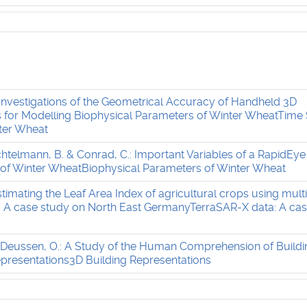
M.: Investigations of the Geometrical Accuracy of Handheld 3D
 for Modelling Biophysical Parameters of Winter WheatTime 
nter Wheat
 Fichtelmann, B. & Conrad, C.: Important Variables of a RapidEy
s of Winter WheatBiophysical Parameters of Winter Wheat
Estimating the Leaf Area Index of agricultural crops using multi
: A case study on North East GermanyTerraSAR-X data: A ca
 T. & Deussen, O.: A Study of the Human Comprehension of Build
epresentations3D Building Representations