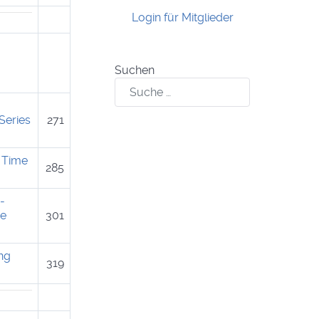
Login für Mitglieder
Suchen
Series
271
e Time
285
-
se
301
ing
319