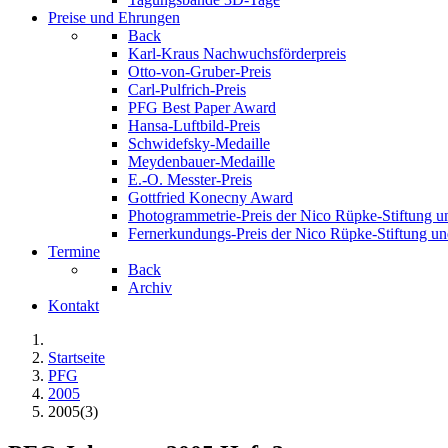
Preise und Ehrungen
Back
Karl-Kraus Nachwuchsförderpreis
Otto-von-Gruber-Preis
Carl-Pulfrich-Preis
PFG Best Paper Award
Hansa-Luftbild-Preis
Schwidefsky-Medaille
Meydenbauer-Medaille
E.-O. Messter-Preis
Gottfried Konecny Award
Photogrammetrie-Preis der Nico Rüpke-Stiftung 
Fernerkundungs-Preis der Nico Rüpke-Stiftung 
Termine
Back
Archiv
Kontakt
Startseite
PFG
2005
2005(3)