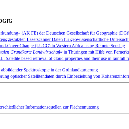
 DGfG
nerkundung« (AK FE) der Deutschen Gesellschaft für Geographie (DGfG
flugzeuggestützten Laserscanner Daten für geowissenschaftliche Untersu
and-Cover Change (LUCC) in Western Africa using Remote Sensing
talen Grundkarte Landwirtschaft«
in Thüringen mit Hilfe von Ferner
atellite based retrieval of cloud properties and their use in rainfall r
tz abbildender Spektroskopie in der Grünlandkartierung
erung optischer Satellitendaten durch Einbeziehung von Kohärenzinfor
rschiedlicher Informationsquellen zur Flächennutzung