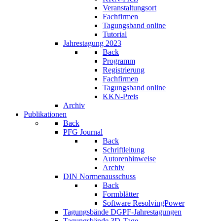
Veranstaltungsort
Fachfirmen
Tagungsband online
Tutorial
Jahrestagung 2023
Back
Programm
Registrierung
Fachfirmen
Tagungsband online
KKN-Preis
Archiv
Publikationen
Back
PFG Journal
Back
Schriftleitung
Autorenhinweise
Archiv
DIN Normenausschuss
Back
Formblätter
Software ResolvingPower
Tagungsbände DGPF-Jahrestagungen
Tagungsbände 3D-Tage