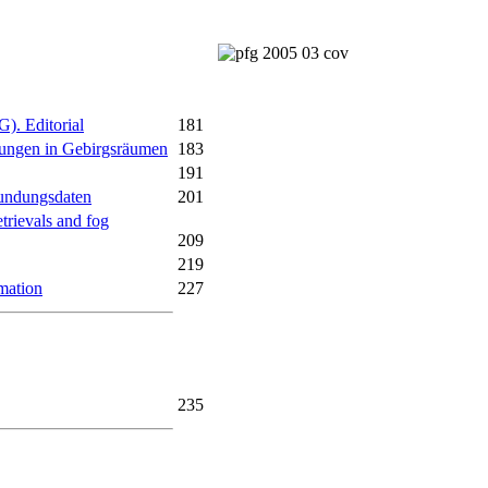
). Editorial
181
chungen in Gebirgsräumen
183
191
kundungsdaten
201
etrievals and fog
209
219
mation
227
235