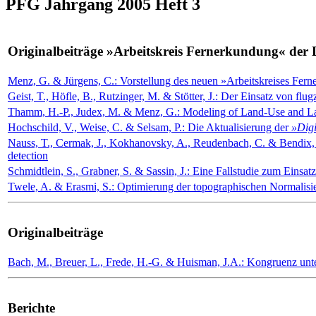
PFG Jahrgang 2005 Heft 3
Originalbeiträge »Arbeitskreis Fernerkundung« der
Menz, G. & Jürgens, C.: Vorstellung des neuen »Arbeitskreises Fer
Geist, T., Höfle, B., Rutzinger, M. & Stötter, J.: Der Einsatz von 
Thamm, H.-P., Judex, M. & Menz, G.: Modeling of Land-Use and L
Hochschild, V., Weise, C. & Selsam, P.: Die Aktualisierung der
»Digi
Nauss, T., Cermak, J., Kokhanovsky, A., Reudenbach, C. & Bendix, J.: S
detection
Schmidtlein, S., Grabner, S. & Sassin, J.: Eine Fallstudie zum Einsa
Twele, A. & Erasmi, S.: Optimierung der topographischen Normalisi
Originalbeiträge
Bach, M., Breuer, L., Frede, H.-G. & Huisman, J.A.: Kongruenz unte
Berichte