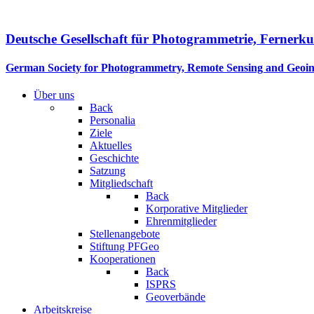
Deutsche Gesellschaft für Photogrammetrie, Fernerk
German Society for Photogrammetry, Remote Sensing and Geoi
Über uns
Back
Personalia
Ziele
Aktuelles
Geschichte
Satzung
Mitgliedschaft
Back
Korporative Mitglieder
Ehrenmitglieder
Stellenangebote
Stiftung PFGeo
Kooperationen
Back
ISPRS
Geoverbände
Arbeitskreise