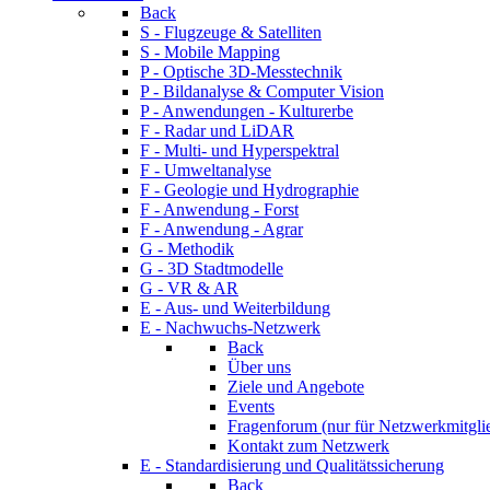
Back
S - Flugzeuge & Satelliten
S - Mobile Mapping
P - Optische 3D-Messtechnik
P - Bildanalyse & Computer Vision
P - Anwendungen - Kulturerbe
F - Radar und LiDAR
F - Multi- und Hyperspektral
F - Umweltanalyse
F - Geologie und Hydrographie
F - Anwendung - Forst
F - Anwendung - Agrar
G - Methodik
G - 3D Stadtmodelle
G - VR & AR
E - Aus- und Weiterbildung
E - Nachwuchs-Netzwerk
Back
Über uns
Ziele und Angebote
Events
Fragenforum (nur für Netzwerkmitgli
Kontakt zum Netzwerk
E - Standardisierung und Qualitätssicherung
Back