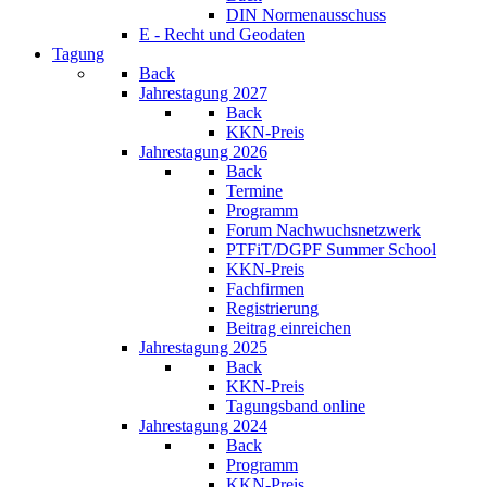
DIN Normenausschuss
E - Recht und Geodaten
Tagung
Back
Jahrestagung 2027
Back
KKN-Preis
Jahrestagung 2026
Back
Termine
Programm
Forum Nachwuchsnetzwerk
PTFiT/DGPF Summer School
KKN-Preis
Fachfirmen
Registrierung
Beitrag einreichen
Jahrestagung 2025
Back
KKN-Preis
Tagungsband online
Jahrestagung 2024
Back
Programm
KKN-Preis